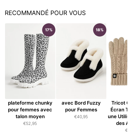
RECOMMANDÉ POUR VOUS
17%
18%
Bottes hautes à
Bottines en Suède
Gants Un
plateforme chunky
avec Bord Fuzzy
Tricot C
pour femmes avec
pour Femmes
Écran Ta
talon moyen
une Utilis
€40,95
des Ap
€52,95
€3