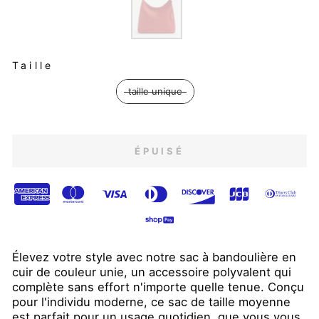
TAILLE
Taille
taille unique
ÉPUISÉ
Élevez votre style avec notre sac à bandoulière en
cuir de couleur unie, un accessoire polyvalent qui
complète sans effort n'importe quelle tenue. Conçu
pour l'individu moderne, ce sac de taille moyenne
est parfait pour un usage quotidien, que vous vous