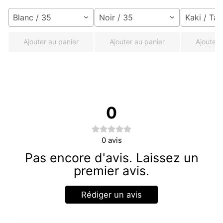
Blanc / 35
Noir / 35
Kaki / Tai
Ajouter au panier
Ajouter au panier
Ajouter 
0
0
avis
Pas encore d'avis. Laissez un
premier avis.
Rédiger un avis