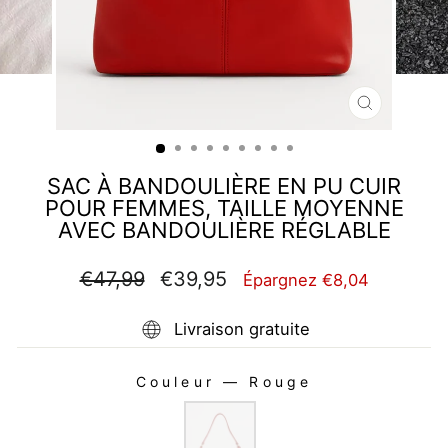
FERMER
(ESC)
SAC À BANDOULIÈRE EN PU CUIR
POUR FEMMES, TAILLE MOYENNE
AVEC BANDOULIÈRE RÉGLABLE
Prix
Prix
€47,99
€39,95
Épargnez €8,04
régulier
réduit
Livraison gratuite
Couleur
—
Rouge
COULEUR