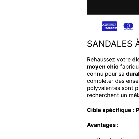
SANDALES 
Rehaussez votre
él
moyen chic
fabriq
connu pour sa
durab
compléter des ense
polyvalentes sont p
recherchent un méla
Cible spécifique
:
P
Avantages :