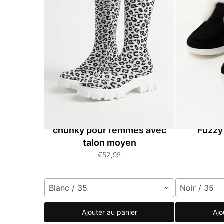
Bottes hautes à plateforme
Bottines 
chunky pour femmes avec
Fuzzy
talon moyen
€52,95
Blanc / 35
Noir / 35
Ajouter au panier
Ajo