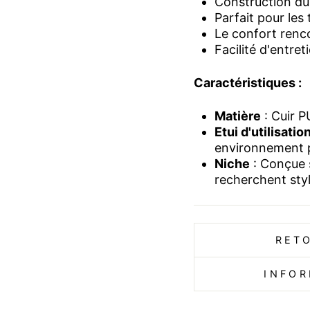
Construction du
Parfait pour les
Le confort renco
Facilité d'entret
Caractéristiques :
Matière
: Cuir P
Etui d'utilisatio
environnement p
Niche
: Conçue 
recherchent styl
RET
INFOR