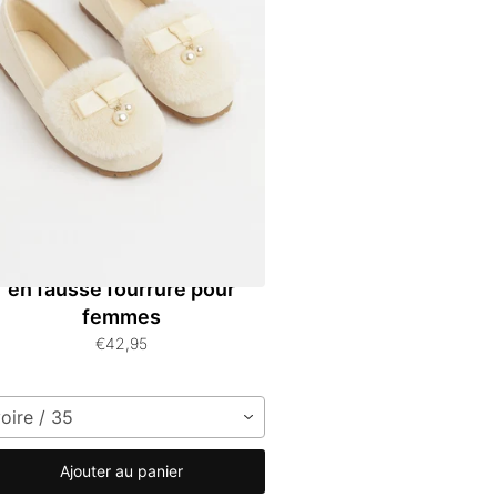
allerines à nœud en perles
en fausse fourrure pour
femmes
€42,95
voire / 35
Ajouter au panier