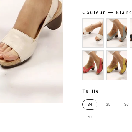
Couleur
—
Blan
COULEUR
TAILLE
Taille
34
35
36
43