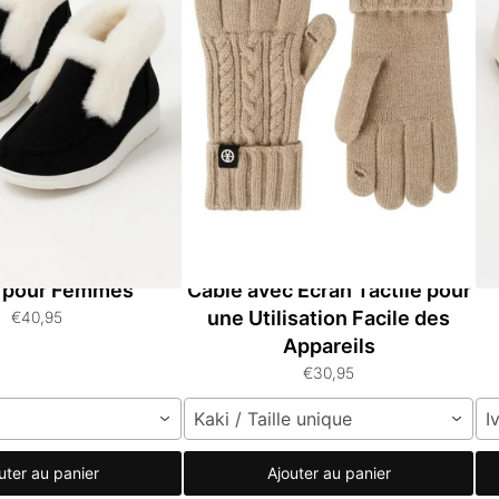
en Suède avec Bord
Gants Unisexes en Tricot
B
 pour Femmes
Câble avec Écran Tactile pour
une Utilisation Facile des
€40,95
Appareils
€30,95
Kaki / Taille unique
I
uter au panier
Ajouter au panier