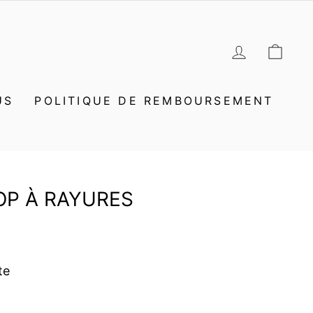
SE CON
PAN
US
POLITIQUE DE REMBOURSEMENT
OP À RAYURES
te