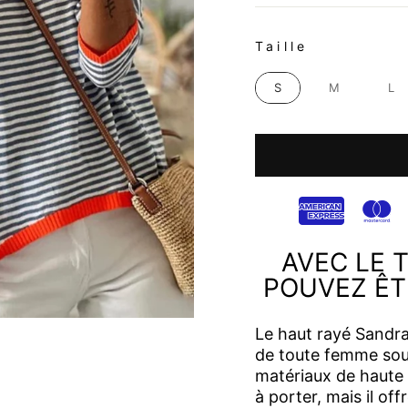
TAILLE
Taille
S
M
L
AVEC LE 
POUVEZ ÊT
Le haut rayé Sandra
de toute femme souc
matériaux de haute 
à porter, mais il of