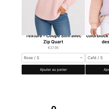
Sweatshirt Femme Polyester
Pull a
Texturé – Coupe Slim avec
colorblock
Zip Quart
des
€37,95
Rose / S
Café / S
Ajouter au panier
Ajo
0