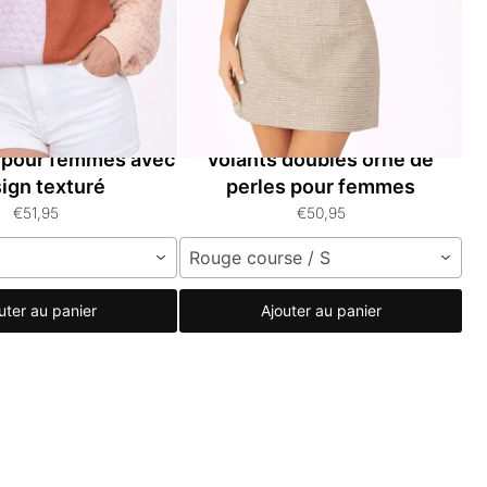
mple en tricot
Pull à manches courtes à
 pour femmes avec
volants doubles orné de
ign texturé
perles pour femmes
€51,95
€50,95
Rouge course / S
uter au panier
Ajouter au panier