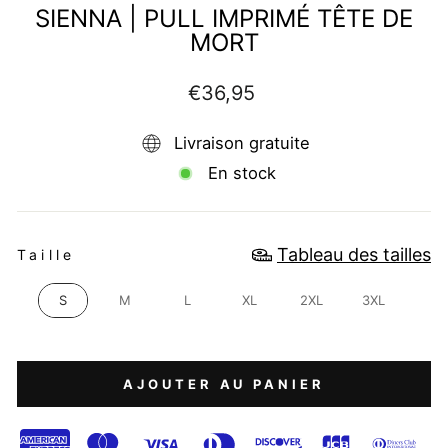
SIENNA | PULL IMPRIMÉ TÊTE DE
MORT
Prix
€36,95
régulier
Livraison gratuite
En stock
TAILLE
Tableau des tailles
Taille
S
M
L
XL
2XL
3XL
AJOUTER AU PANIER