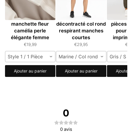
Boutons de
T-shirt homme
Ensemb
manchette fleur
décontracté col rond
pièces à
camélia perle
respirant manches
pour 
élégante femme
courtes
imprimé
€19,99
€29,95
€8
Style 1 / 1 Pièce
Marine / Col rond / L
Gris / S
Ajouter au panier
Ajouter au panier
Ajouter 
0
0
avis