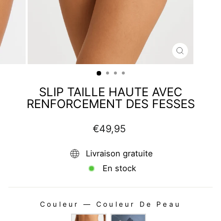
FERMER
(ESC)
SLIP TAILLE HAUTE AVEC
RENFORCEMENT DES FESSES
Prix
€49,95
régulier
Livraison gratuite
En stock
Couleur
—
Couleur De Peau
COULEUR