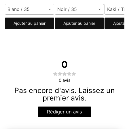
Blanc / 35
Noir / 35
Kaki / Tai
Ajouter au panier
Ajouter au panier
Ajouter 
0
0
avis
Pas encore d'avis. Laissez un
premier avis.
Rédiger un avis