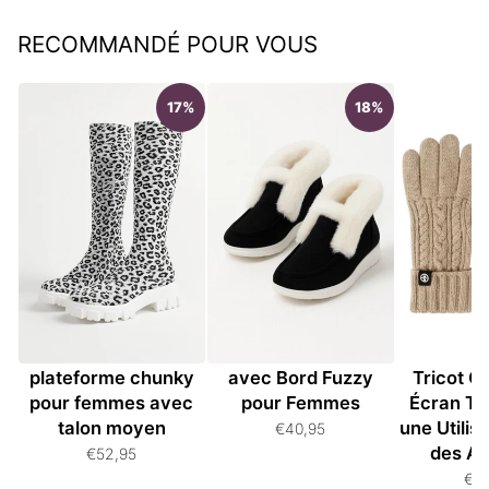
RECOMMANDÉ POUR VOUS
17%
18%
Bottes hautes à
Bottines en Suède
Gants Un
plateforme chunky
avec Bord Fuzzy
Tricot C
pour femmes avec
pour Femmes
Écran Ta
talon moyen
une Utilis
€40,95
des Ap
€52,95
€3