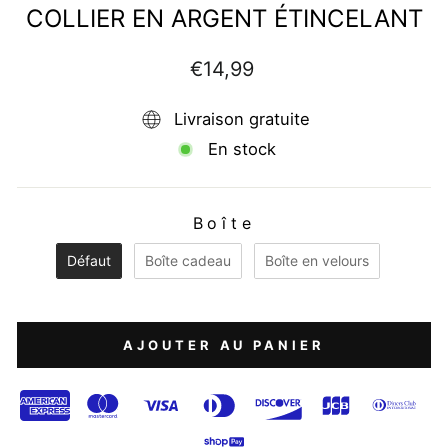
COLLIER EN ARGENT ÉTINCELANT
Prix
€14,99
régulier
Livraison gratuite
En stock
Boîte
BOÎTE
Défaut
Boîte cadeau
Boîte en velours
AJOUTER AU PANIER