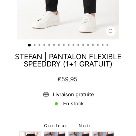
FERMER
(ESC)
STEFAN | PANTALON FLEXIBLE
SPEEDDRY (1+1 GRATUIT)
Prix
€59,95
régulier
Livraison gratuite
En stock
Couleur
—
Noir
COULEUR