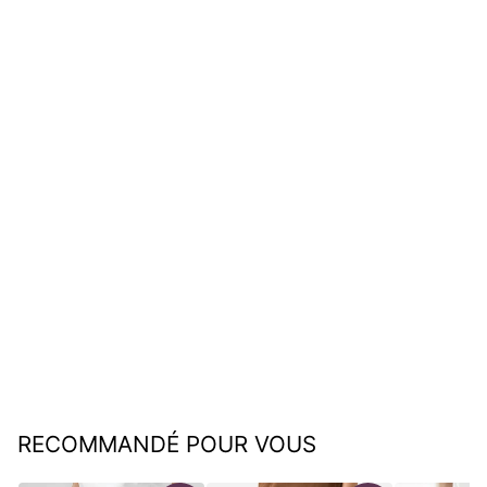
Stefan | Pantalon flexible
SpeedDry (1+1 GRATUIT)
€59,95
RECOMMANDÉ POUR VOUS