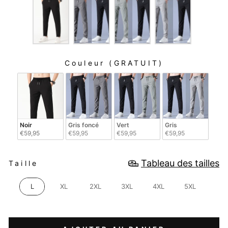
Couleur (GRATUIT)
COULEUR (GRATUIT)
Noir
Gris foncé
Vert
Gris
€59,95
€59,95
€59,95
€59,95
TAILLE
Tableau des tailles
Taille
L
XL
2XL
3XL
4XL
5XL