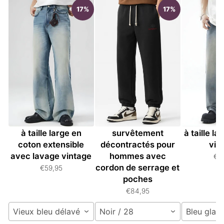
17%
17%
Jeans pour hommes
Pantalons de
Jeans po
à taille large en
survêtement
à taille l
coton extensible
décontractés pour
vin
avec lavage vintage
hommes avec
€5
cordon de serrage et
€59,95
poches
€84,95
Vieux bleu délavé / S
Noir / 28
Bleu glaci