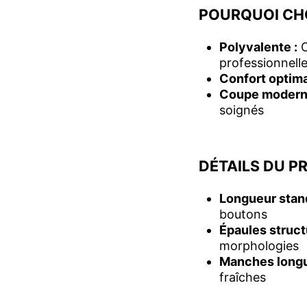
POURQUOI CH
Polyvalente :
C
professionnell
Confort optima
Coupe modern
soignés
DÉTAILS DU P
Longueur stand
boutons
Épaules struct
morphologies
Manches longu
fraîches