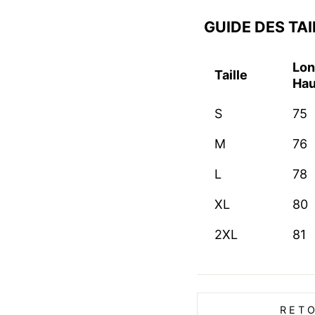
GUIDE DES TAI
Lon
Taille
Hau
S
75
M
76
L
78
XL
80
2XL
81
RET