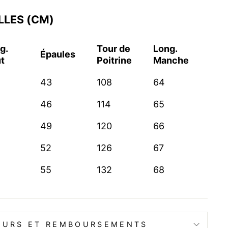
LLES (CM)
g.
Tour de
Long.
Épaules
t
Poitrine
Manche
43
108
64
46
114
65
49
120
66
52
126
67
55
132
68
OURS ET REMBOURSEMENTS