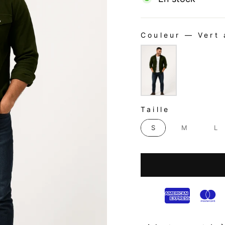
Couleur
—
Vert 
COULEUR
TAILLE
Taille
S
M
L