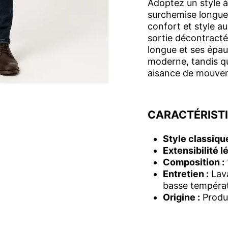
Adoptez un style à
surchemise longue
confort et style au
sortie décontract
longue et ses épa
moderne, tandis q
aisance de mouve
CARACTÉRIST
Style classique
Extensibilité l
Composition :
Entretien :
Lava
basse tempéra
Origine :
Produ