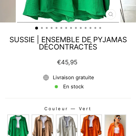
FERMER
(ESC)
SUSSIE | ENSEMBLE DE PYJAMAS
DÉCONTRACTÉS
Prix
€45,95
régulier
Livraison gratuite
En stock
Couleur
—
Vert
COULEUR