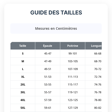
GUIDE DES TAILLES
Mesures en Centimètres
Taille
Épaule
Poitrine
Longueur
S
45-47
99-101
66-68
M
47-49
103-105
68-70
L
49-51
107-109
70-72
XL
51-53
111-113
72-74
2XL
53-55
115-117
74-76
3XL
55-57
119-121
76-78
4XL
57-59
123-125
78-80
5XL
59-61
127-129
80-82