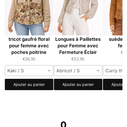
Veste à boutons en
Veste à Manches
Veste rét
tricot gaufré floral
Longues à Paillettes
suède u
pour femme avec
pour Femme avec
fe
poches poitrine
Fermeture Éclair
€5
€56,95
€53,95
Kaki / S
Abricot / S
Curry thaï
Ajouter au panier
Ajouter au panier
Ajouter 
0