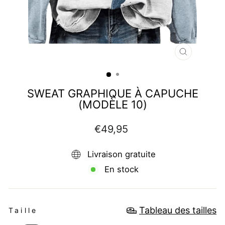
FERMER
(ESC)
SWEAT GRAPHIQUE À CAPUCHE
(MODÈLE 10)
Prix
€49,95
régulier
Livraison gratuite
En stock
TAILLE
Tableau des tailles
Taille