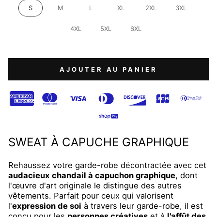
S
M
L
XL
2XL
3XL
4XL
5XL
6XL
AJOUTER AU PANIER
SWEAT À CAPUCHE GRAPHIQUE
Rehaussez votre garde-robe décontractée avec cet
audacieux chandail à capuchon graphique
, dont
l'œuvre d'art originale le distingue des autres
vêtements. Parfait pour ceux qui valorisent
l'
expression de soi
à travers leur garde-robe, il est
conçu pour les
personnes créatives
et à
l'affût des