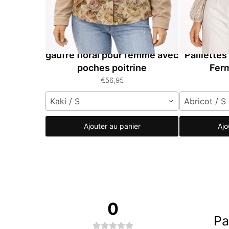
Veste à boutons en tricot
Veste à M
gaufré floral pour femme avec
Paillette
poches poitrine
Ferm
€56,95
Kaki / S
Abricot / S
Ajouter au panier
Ajo
0
Pa