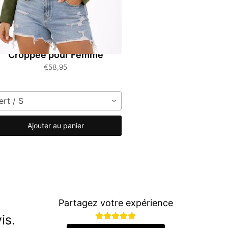
este en Suédine à Franges
Croppée pour Femme
€58,95
ert / S
Ajouter au panier
Partagez votre expérience
is.