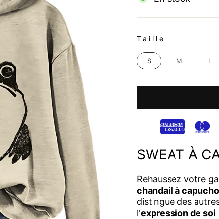
TAILLE
Taille
S
M
L
SWEAT À C
Rehaussez votre ga
chandail à capuch
distingue des autre
l'
expression de soi