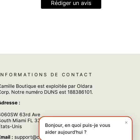
Rédiger un avis
INFORMATIONS DE CONTACT
Camille Boutique est exploitée par Oldara
Corp. Notre numéro DUNS est 188386101.
Adresse :
6060SW 63rd Ave
South Miami FL 33143
Bonjour, en quoi puis-je vous
États-Unis
aider aujourd'hui ?
mail :
support@camilleboutiqueparis.com