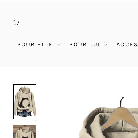
Passer
au
contenu
RECHERCHER
POUR ELLE
POUR LUI
ACCE