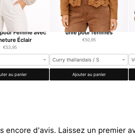
anches Longues à
Veste rétro en faux suède
V
s pour Femme avec
unie pour femmes
eture Éclair
€50,95
€53,95
Curry thaïlandais / S
V
uter au panier
Ajouter au panier
s encore d'avis. Laissez un premier av