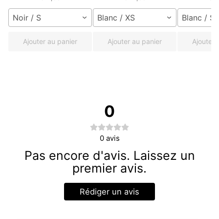
Noir / S
Blanc / XS
Blanc / S
Ajouter au panier
Ajouter au panier
Ajouter 
0
0
avis
Pas encore d'avis. Laissez un
premier avis.
Rédiger un avis