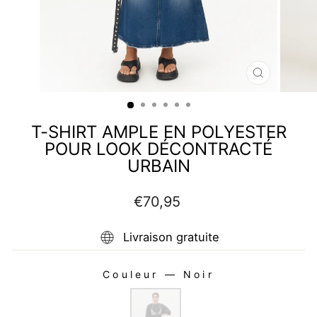
FERMER
(ESC)
T-SHIRT AMPLE EN POLYESTER
POUR LOOK DÉCONTRACTÉ
URBAIN
Prix
€70,95
régulier
Livraison gratuite
Couleur
—
Noir
COULEUR