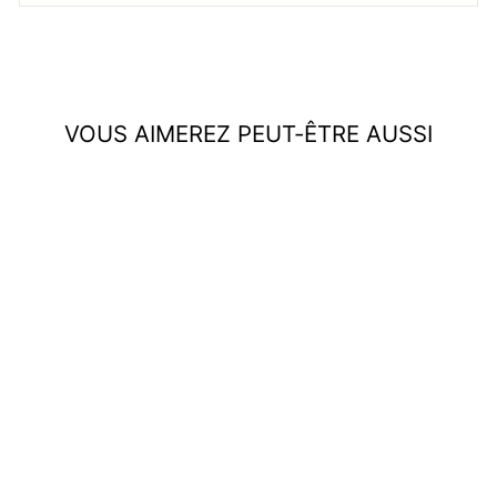
VOUS AIMEREZ PEUT-ÊTRE AUSSI
Épuisé
T-shirt ample en polyester
pour look décontracté
urbain