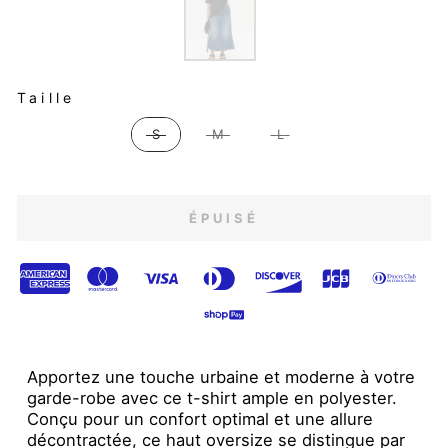
TAILLE
Taille
S
M
L
ÉPUISÉ
Apportez une touche urbaine et moderne à votre
garde-robe avec ce t-shirt ample en polyester.
Conçu pour un confort optimal et une allure
décontractée, ce haut oversize se distingue par