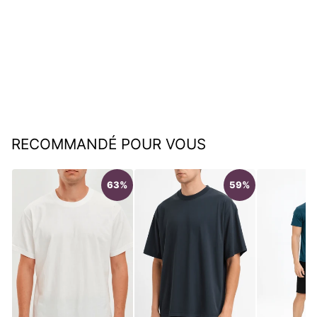
T-shirt graphique homme à
col rond décontracté
€48,95
RECOMMANDÉ POUR VOUS
63%
59%