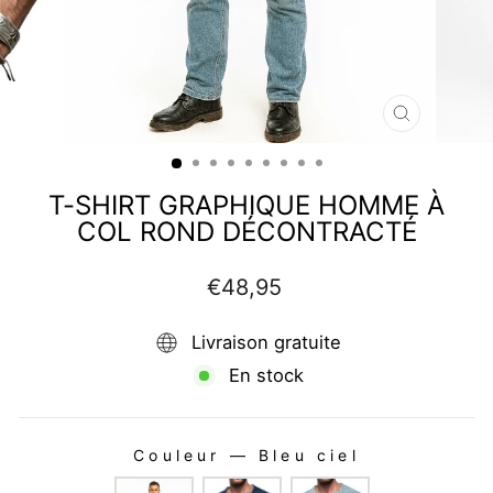
FERMER
(ESC)
T-SHIRT GRAPHIQUE HOMME À
COL ROND DÉCONTRACTÉ
Prix
€48,95
régulier
Livraison gratuite
En stock
Couleur
—
Bleu ciel
COULEUR