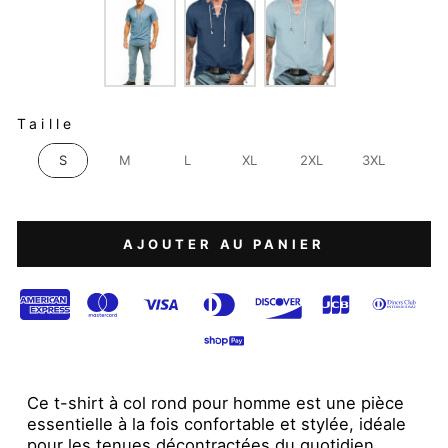
TAILLE
Taille
S
M
L
XL
2XL
3XL
AJOUTER AU PANIER
Ce t-shirt à col rond pour homme est une pièce
essentielle à la fois confortable et stylée, idéale
pour les tenues décontractées du quotidien.