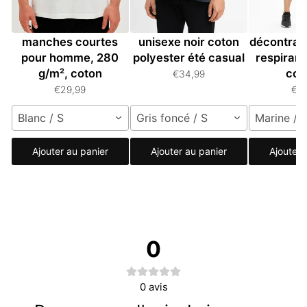
T-shirt oversize à
T-shirt oversize
T-shir
manches courtes
unisexe noir coton
décontrac
pour homme, 280
polyester été casual
respiran
g/m², coton
cou
€34,99
€29,99
€2
Blanc / S
Gris foncé / S
Marine / C
Ajouter au panier
Ajouter au panier
Ajouter 
0
0
avis