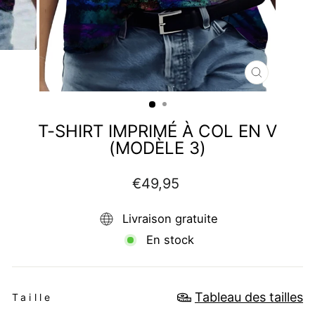
FERMER
(ESC)
T-SHIRT IMPRIMÉ À COL EN V
(MODÈLE 3)
Prix
€49,95
régulier
Livraison gratuite
En stock
TAILLE
Tableau des tailles
Taille