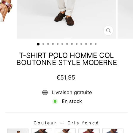
FERMER
(ESC)
T-SHIRT POLO HOMME COL
BOUTONNÉ STYLE MODERNE
Prix
€51,95
régulier
Livraison gratuite
En stock
Couleur
—
Gris foncé
COULEUR