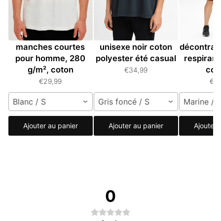
T-shirt oversize à
T-shirt oversize
T-shir
manches courtes
unisexe noir coton
décontrac
pour homme, 280
polyester été casual
respiran
g/m², coton
cou
€34,99
€29,99
€2
Blanc / S
Gris foncé / S
Marine / C
Ajouter au panier
Ajouter au panier
Ajouter 
0