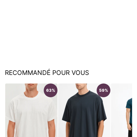
T-shirt polo homme col
boutonné style moderne
€51,95
RECOMMANDÉ POUR VOUS
63%
59%