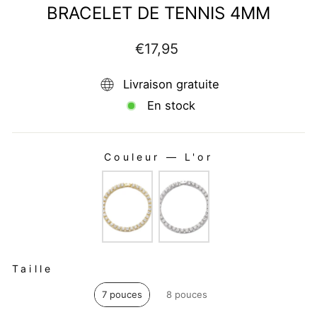
BRACELET DE TENNIS 4MM
Prix
€17,95
régulier
Livraison gratuite
En stock
Couleur
—
L'or
COULEUR
TAILLE
Taille
7 pouces
8 pouces