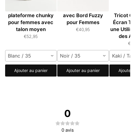
Bottes hautes à
Bottines en Suède
Gants Un
plateforme chunky
avec Bord Fuzzy
Tricot C
pour femmes avec
pour Femmes
Écran Ta
talon moyen
une Utilis
€40,95
des Ap
€52,95
€3
Blanc / 35
Noir / 35
Kaki / Tai
Ajouter au panier
Ajouter au panier
Ajouter 
0
0
avis