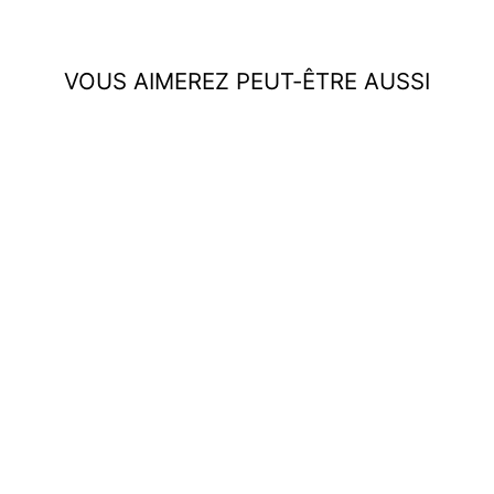
VOUS AIMEREZ PEUT-ÊTRE AUSSI
Tiffany | Ensemble de deux
pièces
€124,95