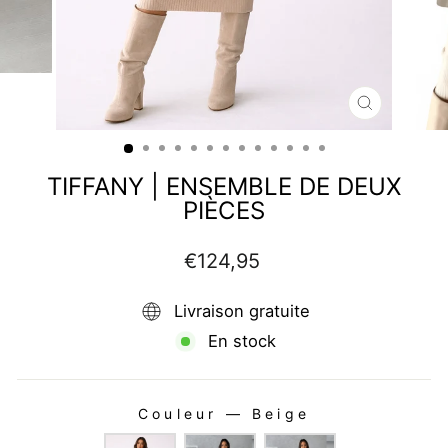
FERMER
(ESC)
TIFFANY | ENSEMBLE DE DEUX
PIÈCES
Prix
€124,95
régulier
Livraison gratuite
En stock
Couleur
—
Beige
COULEUR