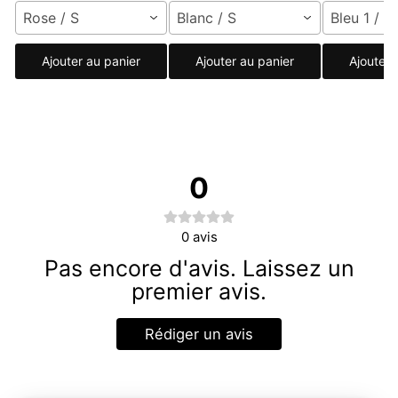
Rose / S
Blanc / S
Bleu 1 / X
Ajouter au panier
Ajouter au panier
Ajouter 
0
0
avis
Pas encore d'avis. Laissez un
premier avis.
Rédiger un avis