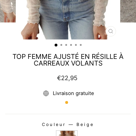
FERMER
(ESC)
TOP FEMME AJUSTÉ EN RÉSILLE À
CARREAUX VOLANTS
Prix
€22,95
régulier
Livraison gratuite
Couleur
—
Beige
COULEUR