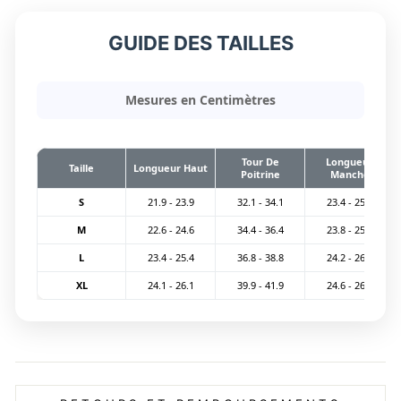
GUIDE DES TAILLES
Mesures en Centimètres
Tour De
Longueur
Taille
Longueur Haut
Poitrine
Manche
S
21.9 - 23.9
32.1 - 34.1
23.4 - 25.4
M
22.6 - 24.6
34.4 - 36.4
23.8 - 25.8
L
23.4 - 25.4
36.8 - 38.8
24.2 - 26.2
XL
24.1 - 26.1
39.9 - 41.9
24.6 - 26.6