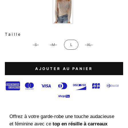
TAILLE
Taille
S
M
L
XL
AJOUTER AU PANIER
Offrez à votre garde-robe une touche audacieuse
et féminine avec ce
top en résille à carreaux