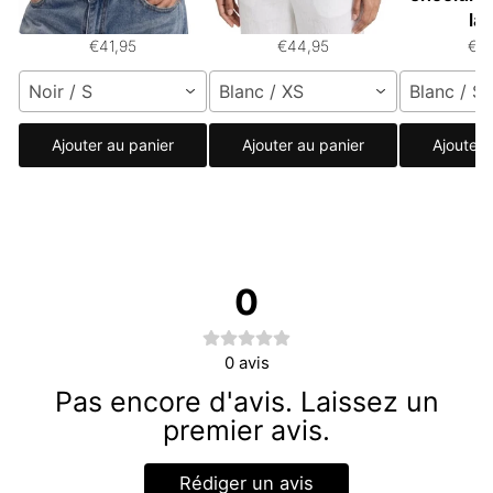
découpes
boucle
la
€41,95
€44,95
€3
Noir / S
Blanc / XS
Blanc / S
Ajouter au panier
Ajouter au panier
Ajouter 
0
0
avis
Pas encore d'avis. Laissez un
premier avis.
Rédiger un avis