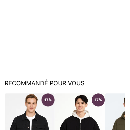
Veste de chemise pour
homme à la mode
€79,95
RECOMMANDÉ POUR VOUS
17%
17%