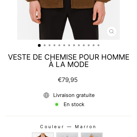
FERMER
(ESC)
VESTE DE CHEMISE POUR HOMME
À LA MODE
Prix
€79,95
régulier
Livraison gratuite
En stock
Couleur
—
Marron
COULEUR