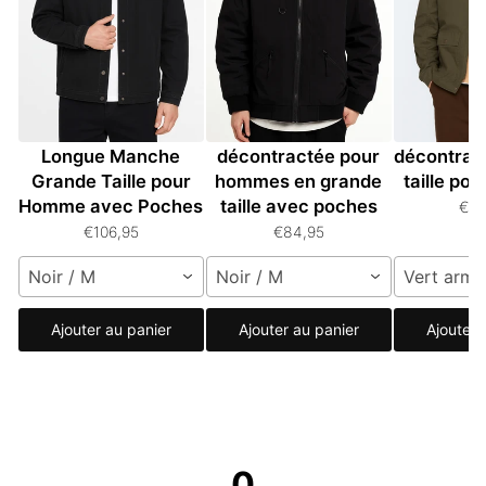
Veste à Boutons
Veste zippée
Veste lég
Longue Manche
décontractée pour
décontrac
Grande Taille pour
hommes en grande
taille p
Homme avec Poches
taille avec poches
€11
€106,95
€84,95
Noir / M
Noir / M
Vert armé
Ajouter au panier
Ajouter au panier
Ajouter 
0