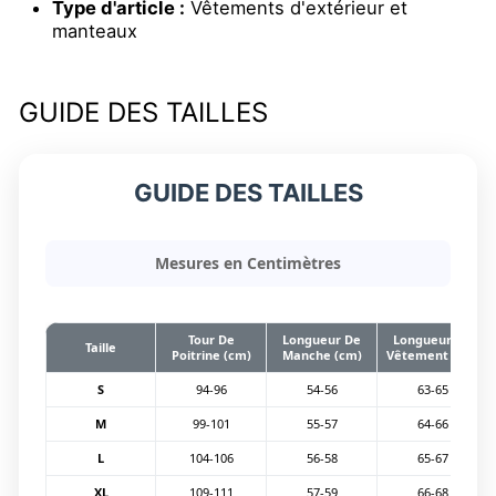
Type d'article :
Vêtements d'extérieur et
manteaux
GUIDE DES TAILLES
GUIDE DES TAILLES
Mesures en Centimètres
Tour De
Longueur De
Longueur Du
Taille
Poitrine (cm)
Manche (cm)
Vêtement (cm)
S
94-96
54-56
63-65
M
99-101
55-57
64-66
L
104-106
56-58
65-67
XL
109-111
57-59
66-68