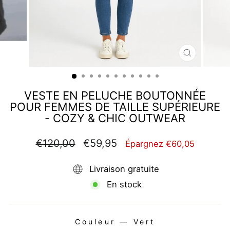
FERMER
(ESC)
VESTE EN PELUCHE BOUTONNÉE
POUR FEMMES DE TAILLE SUPÉRIEURE
- COZY & CHIC OUTWEAR
Prix
Prix
€120,00
€59,95
Épargnez €60,05
régulier
réduit
Livraison gratuite
En stock
Couleur
—
Vert