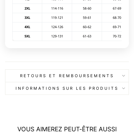
2XL
114-116
58-60
67-69
3XL
119-121
59-61
68-70
4XL
124-126
60-62
69-71
5XL
129-131
61-63
70-72
RETOURS ET REMBOURSEMENTS
INFORMATIONS SUR LES PRODUITS
VOUS AIMEREZ PEUT-ÊTRE AUSSI