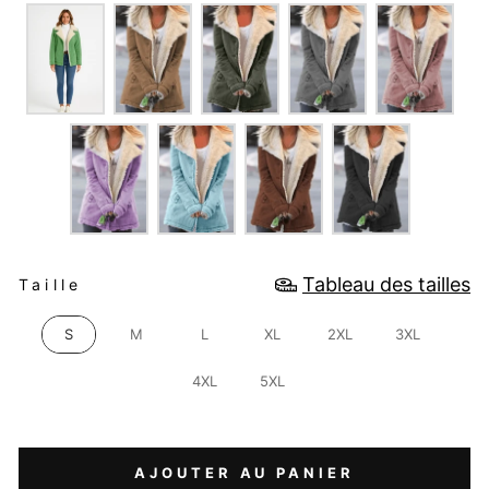
COULEUR
TAILLE
Tableau des tailles
Taille
S
M
L
XL
2XL
3XL
4XL
5XL
AJOUTER AU PANIER