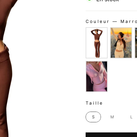
Couleur
—
Marr
COULEUR
TAILLE
Taille
S
M
L