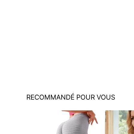
Willia | Ensemble flare chaud et
confortable
€74,95
RECOMMANDÉ POUR VOUS