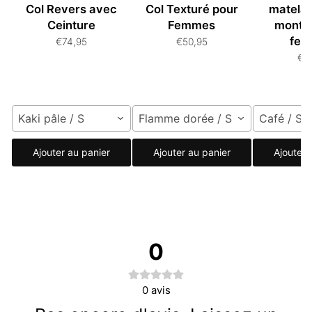
Col Revers avec
Col Texturé pour
matelas
Ceinture
Femmes
monta
fe
€74,95
€50,95
€8
Kaki pâle / S
Flamme dorée / S
Café / S
Ajouter au panier
Ajouter au panier
Ajouter 
0
0
avis