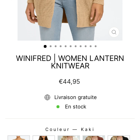
FERMER
(ESC)
WINIFRED | WOMEN LANTERN
KNITWEAR
Prix
€44,95
régulier
Livraison gratuite
En stock
Couleur
—
Kaki
COULEUR