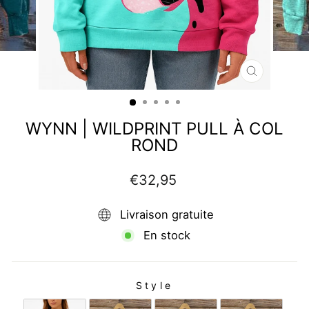
FERMER
(ESC)
WYNN | WILDPRINT PULL À COL
ROND
Prix
€32,95
régulier
Livraison gratuite
En stock
Style
STYLE