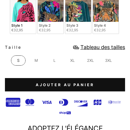
Style 1
Style 2
Style 3
Style 4
€32,95
€32,95
€32,95
€32,95
TAILLE
Tableau des tailles
Taille
S
M
L
XL
2XL
3XL
AJOUTER AU PANIER
ADOPTEZ L'ÉLÉGANCE