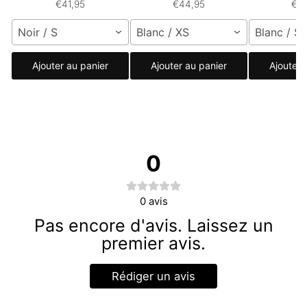
€41,95
€44,95
€3
Noir / S
Blanc / XS
Blanc / S
Ajouter au panier
Ajouter au panier
Ajouter 
0
0
avis
Pas encore d'avis. Laissez un
premier avis.
Rédiger un avis