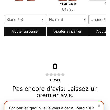
Froncée
€4
€43,95
Blanc / S
Noir / S
Jaune / S
Ajouter au panier
Ajouter au panier
Ajouter 
0
0
avis
Pas encore d'avis. Laissez un
premier avis.
Rédiger un avis
Bonjour, en quoi puis-je vous aider aujourd'hui ?