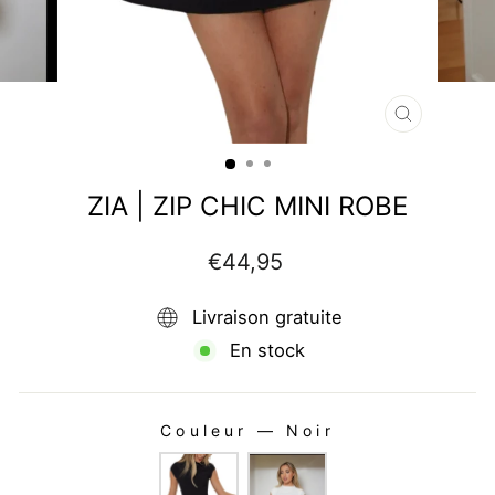
FERMER
(ESC)
ZIA | ZIP CHIC MINI ROBE
Prix
€44,95
régulier
Livraison gratuite
En stock
Couleur
—
Noir
COULEUR